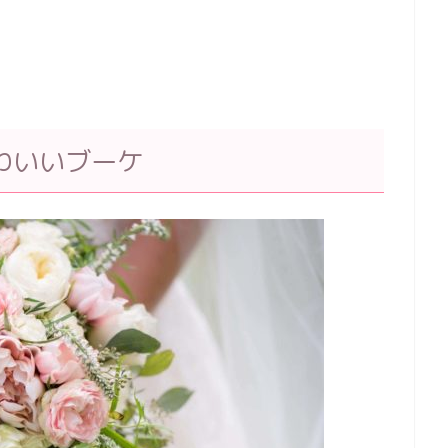
。
わいいブーケ