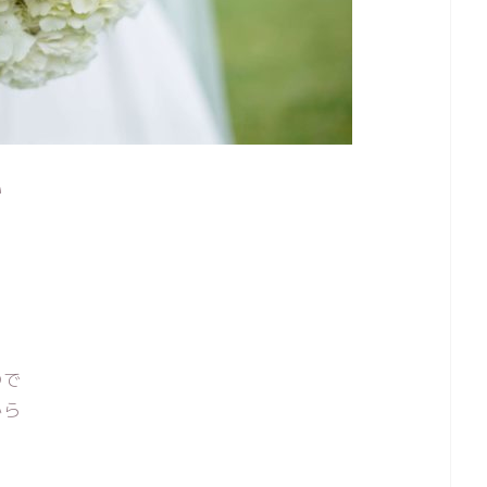
い
。
ので
から