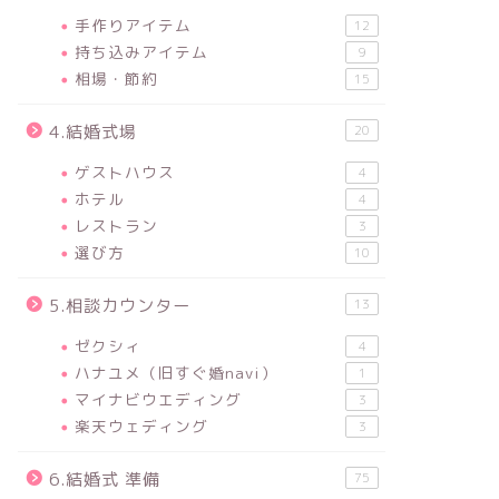
手作りアイテム
12
持ち込みアイテム
9
相場・節約
15
4.結婚式場
20
ゲストハウス
4
ホテル
4
レストラン
3
選び方
10
5.相談カウンター
13
ゼクシィ
4
ハナユメ（旧すぐ婚navi）
1
マイナビウエディング
3
楽天ウェディング
3
6.結婚式 準備
75