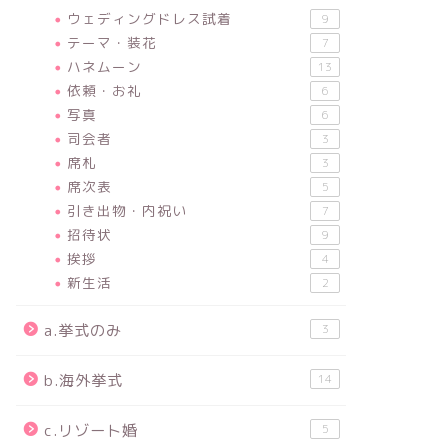
ウェディングドレス試着
9
テーマ・装花
7
ハネムーン
13
依頼・お礼
6
写真
6
司会者
3
席札
3
席次表
5
引き出物・内祝い
7
招待状
9
挨拶
4
新生活
2
a.挙式のみ
3
b.海外挙式
14
c.リゾート婚
5