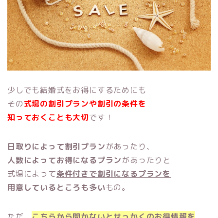
少しでも結婚式をお得にするためにも
その
式場の割引プランや割引の条件を
知っておくことも大切
です！
日取りによって割引プラン
があったり、
人数によってお得になるプラン
があったりと
式場によって
条件付きで割引になるプランを
用意しているところも多い
もの。
ただ、
こちらから聞かないとせっかくのお得情報を