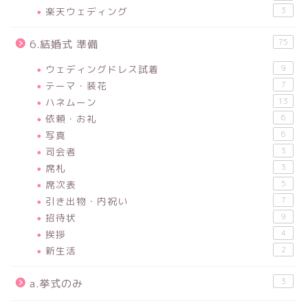
楽天ウェディング
3
75
6.結婚式 準備
ウェディングドレス試着
9
テーマ・装花
7
ハネムーン
13
依頼・お礼
6
写真
6
司会者
3
席札
3
席次表
5
引き出物・内祝い
7
招待状
9
挨拶
4
新生活
2
3
a.挙式のみ