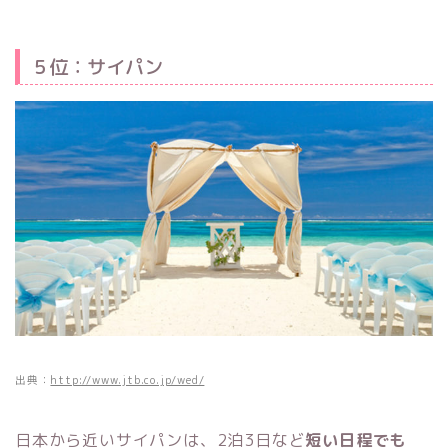
５位：サイパン
出典：
http://www.jtb.co.jp/wed/
日本から近いサイパンは、2泊3日など
短い日程でも