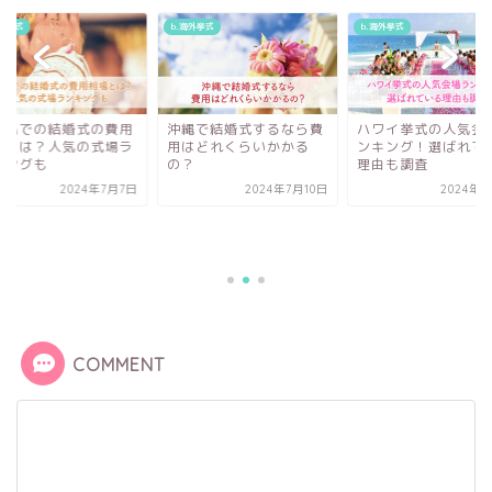
海外挙式
b.海外挙式
b.海外挙式
縄で結婚式するなら費
ハワイ挙式の人気会場ラ
はどれくらいかかる
ンキング！選ばれている
？
理由も調査
2024年7月10日
2024年7月9日
バリ島での結婚式の
相場とは？人気の式
ンキングも
2024年7
COMMENT