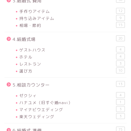
3.結婚式 費用
手作りアイテム
12
持ち込みアイテム
9
相場・節約
15
20
4.結婚式場
ゲストハウス
4
ホテル
4
レストラン
3
選び方
10
13
5.相談カウンター
ゼクシィ
4
ハナユメ（旧すぐ婚navi）
1
マイナビウエディング
3
楽天ウェディング
3
75
6.結婚式 準備