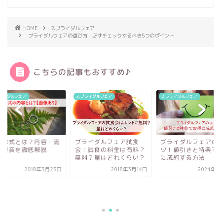
HOME
2.ブライダルフェア
ブライダルフェアの選び方！必ずチェックするべき5つのポイント
こちらの記事もおすすめ♪
ブライダルフェア
2.ブライダルフェア
2.ブライダルフェア
ライダルフェア試食
ブライダルフェアのコ
！試食の料金は有料？
ツ！値引きと特典でお得
料？量はどれくらい？
に成約する方法
2018年3月14日
2024年7月7日
模擬挙式とは？内容
れや服装を徹底解説
2018年3