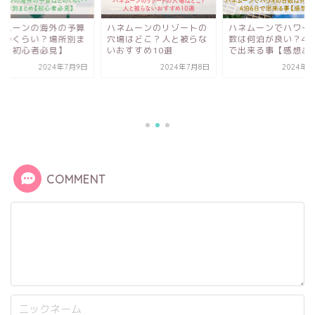
ネムーンのリゾートの
ハネムーンでハワイの日
場はどこ？人と被らな
数は何泊が良い？4泊6日
おすすめ10選
で出来る事【感想あり...
2024年7月8日
2024年7月7日
ハネムーンの海外の
はどのくらい？場所
とめ【初心者必見】
2024年7
COMMENT