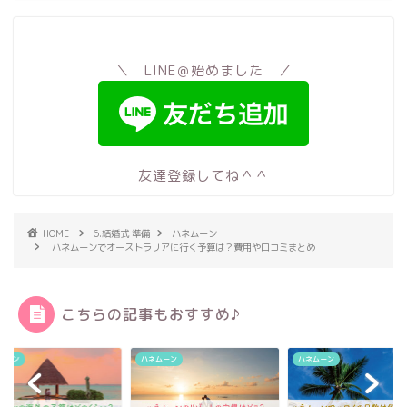
＼ LINE＠始めました ／
友達登録してね＾＾
HOME
6.結婚式 準備
ハネムーン
ハネムーンでオーストラリアに行く予算は？費用や口コミまとめ
こちらの記事もおすすめ♪
ムーン
ハネムーン
ハネムーン