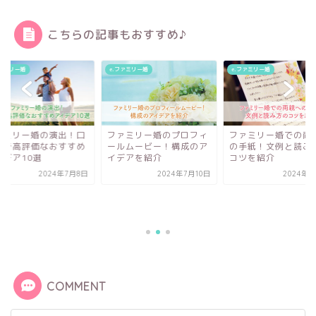
こちらの記事もおすすめ♪
ファミリー婚
e.ファミリー婚
e.ファミリー婚
ァミリー婚のプロフィ
ファミリー婚での両親へ
ルムービー！構成のア
の手紙！文例と読み方の
デアを紹介
コツを紹介
2024年7月10日
2024年7月7日
ファミリー婚の演出
コミで高評価なおす
アイデア10選
2024年7
COMMENT