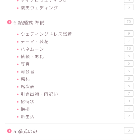
マイナビウエディング
楽天ウェディング
3
75
6.結婚式 準備
ウェディングドレス試着
9
テーマ・装花
7
ハネムーン
13
依頼・お礼
6
写真
6
司会者
3
席札
3
席次表
5
引き出物・内祝い
7
招待状
9
挨拶
4
新生活
2
3
a.挙式のみ