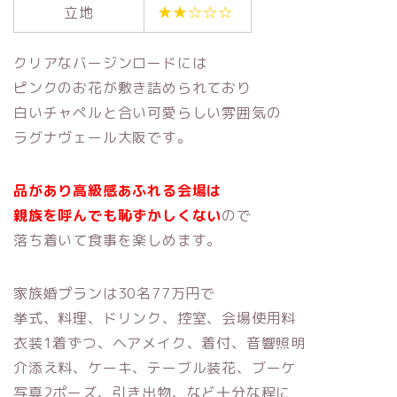
立地
★★☆☆☆
クリアなバージンロードには
ピンクのお花が敷き詰められており
白いチャペルと合い可愛らしい雰囲気の
ラグナヴェール大阪です。
品があり高級感あふれる会場は
親族を呼んでも恥ずかしくない
ので
落ち着いて食事を楽しめます。
家族婚プランは30名77万円で
挙式、料理、ドリンク、控室、会場使用料
衣装1着ずつ、ヘアメイク、着付、音響照明
介添え料、ケーキ、テーブル装花、ブーケ
写真2ポーズ、引き出物、など十分な程に