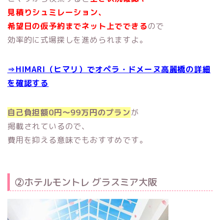
見積りシュミレーション、
希望日の仮予約までネット上でできる
ので
効率的に式場探しを進められますよ。
⇒HIMARI（ヒマリ）でオペラ・ドメーヌ高麗橋の詳細
を確認する
自己負担額0円～99万円のプラン
が
掲載されているので、
費用を抑える意味でもおすすめです。
②ホテルモントレ グラスミア大阪