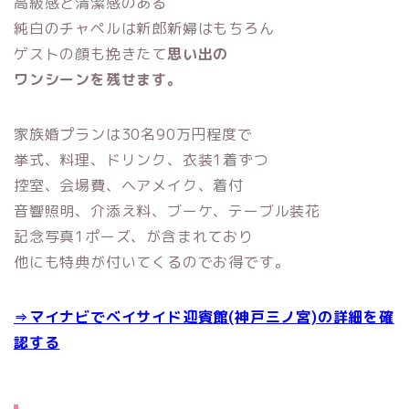
高級感と清潔感のある
純白のチャペルは新郎新婦はもちろん
ゲストの顔も挽きたて
思い出の
ワンシーンを残せます。
家族婚プランは30名90万円程度で
挙式、料理、ドリンク、衣装1着ずつ
控室、会場費、ヘアメイク、着付
音響照明、介添え料、ブーケ、テーブル装花
記念写真1ポーズ、が含まれており
他にも特典が付いてくるのでお得です。
⇒マイナビでベイサイド迎賓館(神戸三ノ宮)の詳細を確
認する