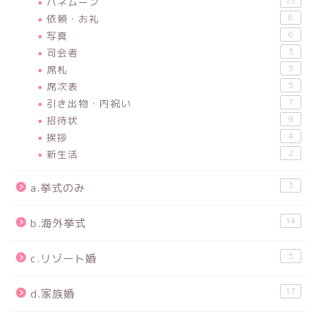
ハネムーン
13
依頼・お礼
6
写真
6
司会者
3
席札
3
席次表
5
引き出物・内祝い
7
招待状
9
挨拶
4
新生活
2
3
a.挙式のみ
14
b.海外挙式
5
c.リゾート婚
17
d.家族婚