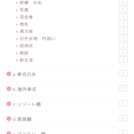
依頼・お礼
6
写真
6
司会者
3
席札
3
席次表
5
引き出物・内祝い
7
招待状
9
挨拶
4
新生活
2
3
a.挙式のみ
14
b.海外挙式
5
c.リゾート婚
17
d.家族婚
6