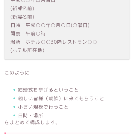
平成○○年△月吉日
(新郎名前)
(新婦名前)
日時：平成○○年○月○日(○曜日)
開宴 午前○時
場所：ホテル○○30階レストラン○○
(ホテル所在地)
このように
結婚式を挙げるということ
親しい皆様（親族）に来てもらうこと
小さい規模で行うこと
日時・場所
をまとめて構成します。