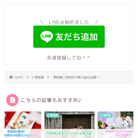
＼ LINE＠始めました ／
友達登録してね＾＾
HOME
d.家族婚
家族婚に招待状や席次表は必要？
こちらの記事もおすすめ♪
家族婚
d.家族婚
d.家族婚