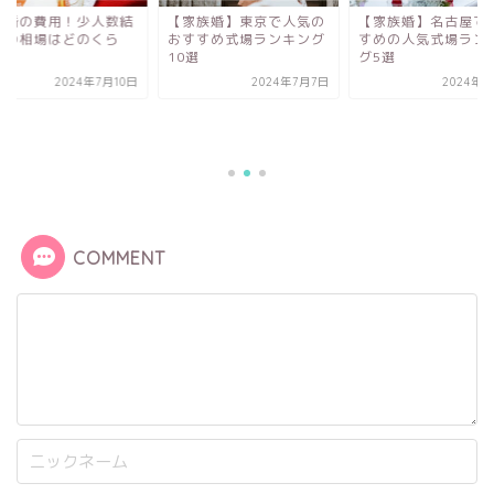
家族婚】東京で人気の
【家族婚】名古屋でおす
すすめ式場ランキング
すめの人気式場ランキン
選
グ5選
2024年7月7日
2024年7月9日
家族婚の費用！少人
婚式の相場はどのく
い？
2024年7
COMMENT