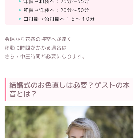
洋装→和装へ：25分～35分
和装→洋装へ：20分～30分
白打掛→色打掛へ：５～１0分
会場から花嫁の控室へが遠く
移動に時間がかかる場合は
さらに中座時間が必要になります。
結婚式のお色直しは必要？ゲストの本
音とは？