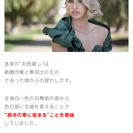
本来の”お色直し”は
結婚が家と家同士のもの
であった頃から
の習わしです。
全身白一色の白無垢の姿から
色打掛に衣装を変えることで
”相手の家に染まる”ことを
意味
していました。